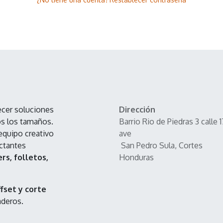
ecer soluciones
Dirección
os los tamaños.
Barrio Rio de Piedras 3 calle 1
equipo creativo
ave
actantes
San Pedro Sula, Cortes
rs, folletos,
Honduras
ffset y corte
aderos.