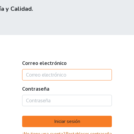
a y Calidad.
0
otros
Contáctenos
Correo electrónico
Contraseña
Iniciar sesión
¿No tiene una cuenta?
Restablecer contraseña